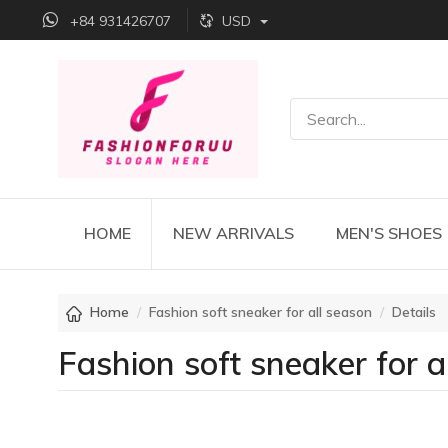
+84 931426707
USD
HOME
NEW ARRIVALS
MEN'S SHOES
Home
Fashion soft sneaker for all season
Details
Fashion soft sneaker for a