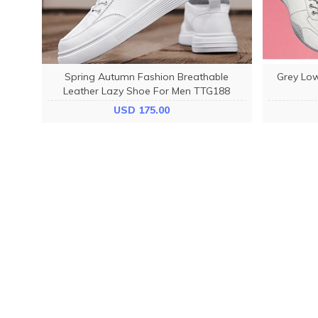
oes
Spring Autumn Fashion Breathable
Grey Low
Leather Lazy Shoe For Men TTG188
USD 175.00
ORDER
SHIPPING
FAQ
Shipping