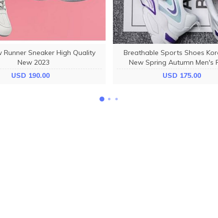
 Runner Sneaker High Quality
Breathable Sports Shoes Kor
New 2023
New Spring Autumn Men's 
TTG192
USD 190.00
USD 175.00
ABOUT US
Terms & Conditions
Refund and cancel policy