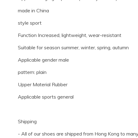
made in China
style sport
Function Increased, lightweight, wear-resistant
Suitable for season summer, winter, spring, autumn
Applicable gender male
pattern: plain
Upper Material Rubber
Applicable sports general
Shipping
- All of our shoes are shipped from Hong Kong to many