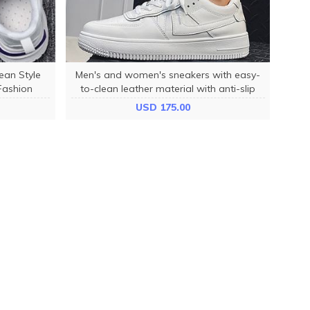
ean Style
Men's and women's sneakers with easy-
Me
Fashion
to-clean leather material with anti-slip
5
soles 3cm high
d
USD 175.00
CONTACT US
Thudh28@gmail.com
+84 931426707