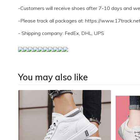
-Customers will receive shoes after 7-10 days and we
-Please track all packages at: https://www.17track.ne
- Shipping company: FedEx, DHL, UPS
You may also like